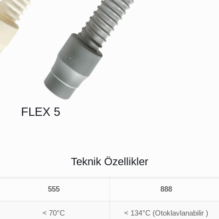
FLEX 5
Teknik Özellikler
555
888
< 70°C
< 134°C (Otoklavlanabilir )