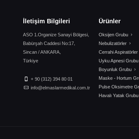
İletişim Bilgileri
Ürünler
ASO 1.Organize Sanayi Bölgesi,
Oksijen Grubu
Babürşah Caddesi No:17,
Nebulizatörler
Sincan / ANKARA,
Cerrahi Aspiratörler
Türkiye
Uyku Apnesi Grubu
Boyunluk Grubu
Maske - Hortum Gr
+ 90 (312) 394 80 01
Pulse Oksimetre G
info@elmaslarmedikal.com.tr
Havalı Yatak Grubu