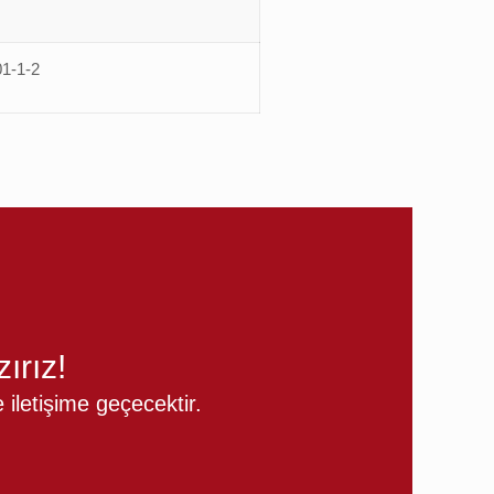
1-1-2
ırız!
iletişime geçecektir.