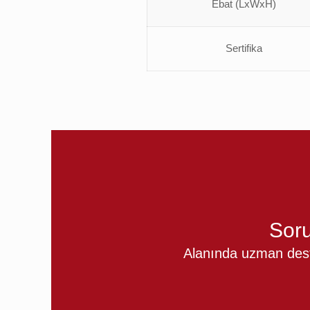
Ebat (LxWxH)
Sertifika
Soru
Alanında uzman deste