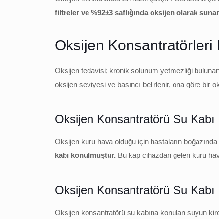
filtreler ve %92±3 saflığında oksijen olarak sunar
Oksijen Konsantratörleri 
Oksijen tedavisi; kronik solunum yetmezliği buluna
oksijen seviyesi ve basıncı belirlenir, ona göre bir oks
Oksijen Konsantratörü Su Kabı
Oksijen kuru hava olduğu için hastaların boğazınd
kabı konulmuştur.
Bu kap cihazdan gelen kuru hava
Oksijen Konsantratörü Su Kabı
Oksijen konsantratörü su kabına konulan suyun kire