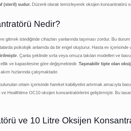
 (steril) sudur.
Düzenli olarak temizleyerek oksijen konsantratörü
antratörü Nedir?
yere gitmek istediğinde cihazları yanlarında taşıması zordur. Bu dur
larda psikolojik anlamda da bir engel oluşturur. Hasta ev içerisinde v
irilmiştir
. Çanta şeklinde sırta veya omuza takılan modelleri ve bavul
 özellik ve kapasitesine göre değişmektedir.
Taşınabilir tipte olan oksi
ük akım hızlarında çalışmaktadır.
; bulunulan ortam içerisinde hareket kabiliyetini artırmak amacıyla b
e Healthtime OC10 oksijen konsantratörlerini geliştirmiştir. Bu ta
atörü ve 10 Litre Oksijen Konsantr