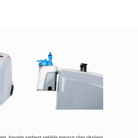
alır, havada serbest şekilde mevcut olan oksijeni