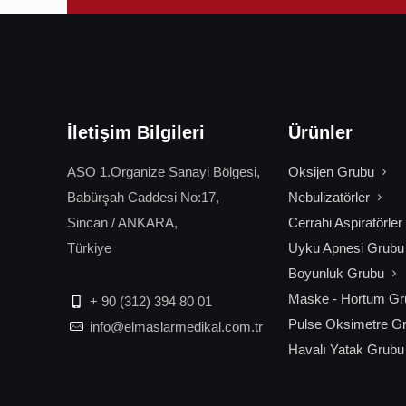
İletişim Bilgileri
Ürünler
ASO 1.Organize Sanayi Bölgesi,
Oksijen Grubu
Babürşah Caddesi No:17,
Nebulizatörler
Sincan / ANKARA,
Cerrahi Aspiratörler
Türkiye
Uyku Apnesi Grubu
Boyunluk Grubu
Maske - Hortum Gr
+ 90 (312) 394 80 01
Pulse Oksimetre G
info@elmaslarmedikal.com.tr
Havalı Yatak Grubu