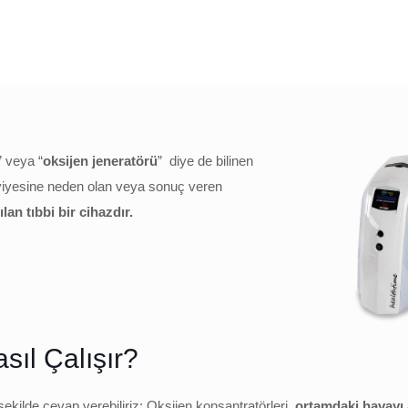
” veya “
oksijen jeneratörü
” diye de bilinen
eviyesine neden olan veya sonuç veren
lan tıbbi bir cihazdır.
sıl Çalışır?
şekilde cevap verebiliriz: Oksijen konsantratörleri,
ortamdaki havayı 