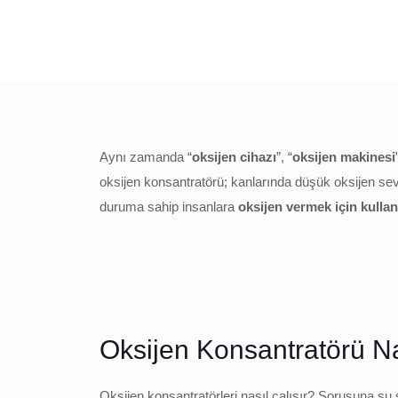
Aynı zamanda “
oksijen cihazı
”, “
oksijen makinesi
oksijen konsantratörü; kanlarında düşük oksijen s
duruma sahip insanlara
oksijen vermek için kullanı
Oksijen Konsantratörü Na
Oksijen konsantratörleri nasıl çalışır? Sorusuna şu 