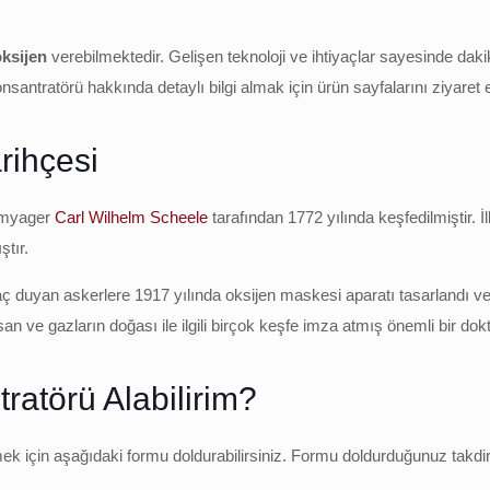
oksijen
verebilmektedir. Gelişen teknoloji ve ihtiyaçlar sayesinde da
santratörü hakkında detaylı bilgi almak için ürün sayfalarını ziyaret ed
rihçesi
kimyager
Carl Wilhelm Scheele
tarafından 1772 yılında keşfedilmiştir. 
tır.
ç duyan askerlere 1917 yılında oksijen maskesi aparatı tasarlandı ve k
an ve gazların doğası ile ilgili birçok keşfe imza atmış önemli bir dokt
atörü Alabilirim?
nmek için aşağıdaki formu doldurabilirsiniz. Formu doldurduğunuz takd